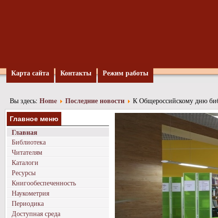
Карта сайта
Контакты
Режим работы
Home
Последние новости
Вы здесь:
К Общероссийскому дню би
Главное меню
Главная
Библиотека
Читателям
Каталоги
Ресурсы
Книгообеспеченность
Наукометрия
Периодика
Доступная среда