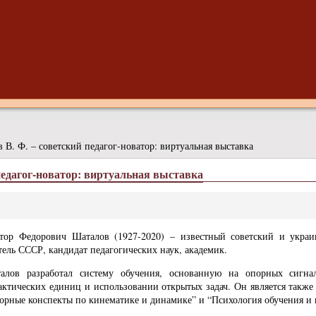
 В. Ф. – советский педагог-новатор: виртуальная выставка
педагог-новатор: виртуальная выставка
тор Федорович Шаталов (1927-2020) – известный советский и украи
тель СССР, кандидат педагогических наук, академик.
алов разработал систему обучения, основанную на опорных сигнал
актических единиц и использовании открытых задач. Он является также
орные конспекты по кинематике и динамике” и “Психология обучения и 