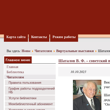
Карта сайта
Контакты
Режим работы
Home
Читателям
Виртуальные выставки
Вы здесь:
Шаталов
Шаталов В. Ф. – советский 
Главное меню
Главная
10.10.2023
Библиотека
Читателям
Вик
Правила пользования
учи
График работы подразделений
НБ
Шат
Услуги библиотеки
дид
“Оп
Межбиблиотечный абонемент
Учителям и школьникам