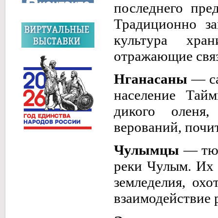
последнего пред
Традиционно за
культура хра
отражающие связ
Нганасаны
— са
население Тай
дикого оленя
верований, почи
Чулымцы
— тюр
реки Чулым. Их 
земледелия, охо
взаимодействие 