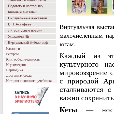
Педагогу и наставнику
Книжные выставки
Виртуальные выставки
Виртуальная выста
В.П. Астафьев
Литературные премии
малочисленным нар
Указатели НБ
югам.
Виртуальный библиограф
Каталоги
Ресурсы
Каждый из эт
Книгообеспеченность
культурного н
Наукометрия
Периодика
мировоззрение с
Доступная среда
с природой Ар
История школьного учебника
сталкиваются с
важно сохранить
Кеты
— носите