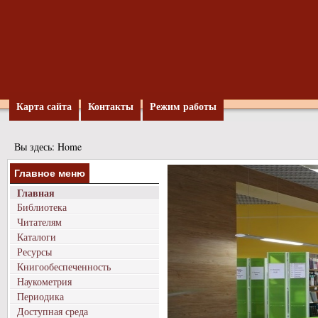
Карта сайта
Контакты
Режим работы
Вы здесь:
Home
Главное меню
Главная
Библиотека
Читателям
Каталоги
Ресурсы
Книгообеспеченность
Наукометрия
Периодика
Доступная среда